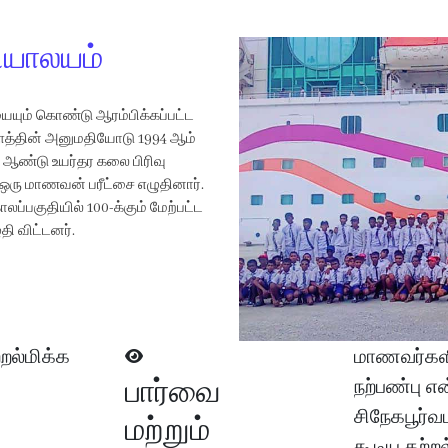
தியாலயம்
யும் கொண்டு ஆரம்பிக்கப்பட்ட
த்தின் அனுமதியோடு 1994 ஆம்
் ஆண்டு உயர்தர கலை பிரிவு
ல் ஒரு மாணவன் பரீட்சை எழுதினார்.
லப்பகுதியில் 100-க்கும் மேற்பட்ட
ி விட்டனர்.
றல்மிக்க
மாணவர்களி
பார்வை
நற்பண்பு எ
சிநேகபூர்
மற்றும்
கூடிய கற்ற