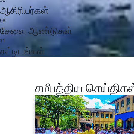
ஆசிரியர்கள்
68
சேவை ஆண்டுகள்
11
கட்டிடங்கள்
சமீபத்திய செய்திகள