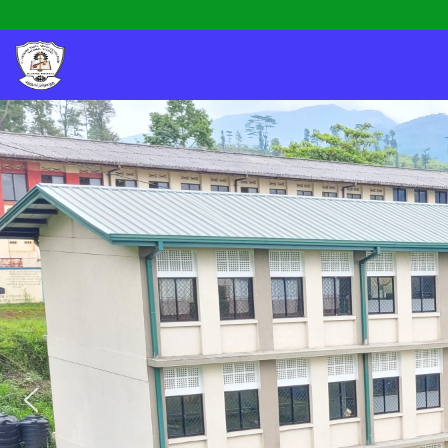
அபிராமி தமிழ் மகா வித்தியாலயம்