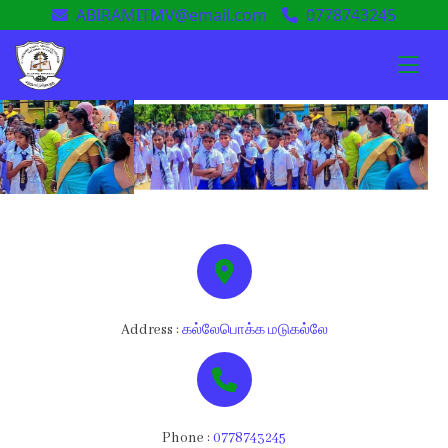
ABIRAMITMV@email.com
0778743245
அபிராமி தமிழ் மகா வித்தியாலயம்
Address :
கல்லேபொக்க மடுகல்லே
Phone :
0778743245