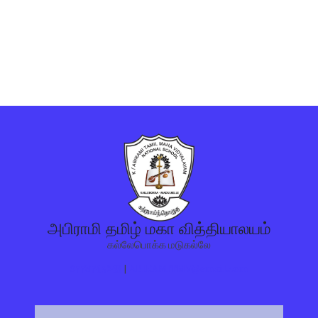
அபிராமி தமிழ் மகா வித்தியாலயம்
கல்லேபொக்க மடுகல்லே
0778743245
|
ABIRAMITMV@email.com